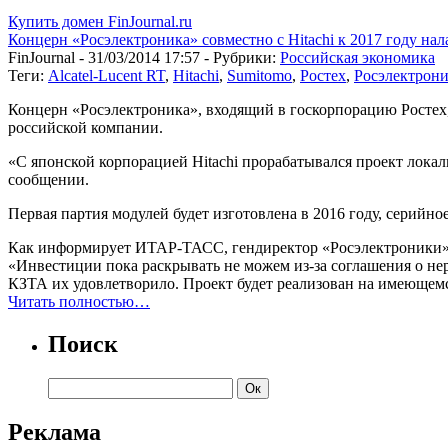
Купить домен FinJournal.ru
Концерн «Росэлектроника» совместно с Hitachi к 2017 году нал
FinJournal - 31/03/2014 17:57 - Рубрики:
Российская экономика
Теги:
Alcatel-Lucent RT
,
Hitachi
,
Sumitomo
,
Ростех
,
Росэлектрон
Концерн «Росэлектроника», входящий в госкорпорацию Ростех, 
российской компании.
«С японской корпорацией Hitachi прорабатывался проект локал
сообщении.
Первая партия модулей будет изготовлена в 2016 году, серийное
Как информирует ИТАР-ТАСС, гендиректор «Росэлектроники» А
«Инвестиции пока раскрывать не можем из-за соглашения о нер
КЗТА их удовлетворило. Проект будет реализован на имеющемс
Читать полностью…
Поиск
Реклама